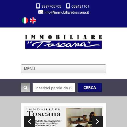
3387705705
058431101
info@immobiliaretoscana.it