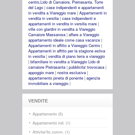
centro,Lido di Camaiore, Pietrasanta, Torre
del Lago
|
case indipendenti e appartamenti
in vendita a Viareggio mare
|
Appartamenti in
vendita in versilia
|
case indipendenti e
appartamenti in vendita in versilia mare
|
ville con giardini in vendita a Viareggio
Camaiore Massarosa
|
affare a Viareggio
appartamento ideale come casa vacanze
|
Appartamenti in affitto a Viareggio Centro
|
Appartamenti in affitto per la stagione estiva
in versilia
|
vendita di piano terra a viareggio
|
bifamiliare in vendita a Viareggio Lido di
camaiore Pietrasanta
|
pubblicita' trovocasa
|
appoggio mare
|
nostra esclusiva
|
appartamento pineta di ponente
|
agenzia
immobiliare a viareggio
|
VENDITE
Appartamento (5)
Appartamento ind. (1)
Attivita'/lic.comm. (1)