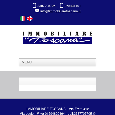
3387705705
058431101
info@immobiliaretoscana.it
IMMOBILIARE TOSCANA - Via Fratti 412
Viareggio - P.iva 01594820464 - cell:3387705705 ©