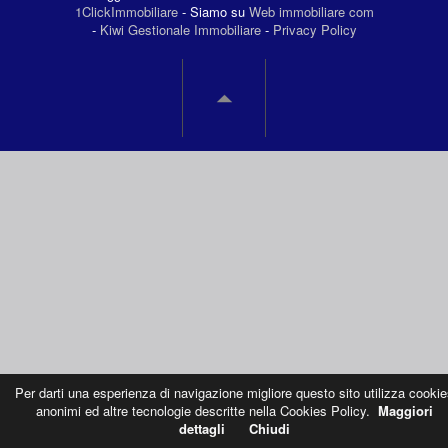
1ClickImmobiliare
- Siamo su
Web immobiliare com
-
Kiwi Gestionale Immobiliare
-
Privacy Policy
Per darti una esperienza di navigazione migliore questo sito utilizza cookie
anonimi ed altre tecnologie descritte nella Cookies Policy.
Maggiori
dettagli
Chiudi