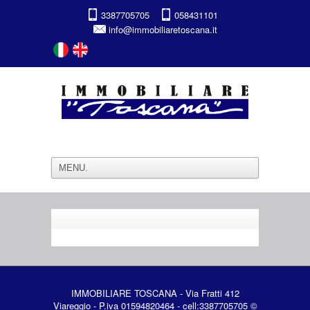
3387705705
058431101
info@immobiliaretoscana.it
IMMOBILIARE TOSCANA - Via Fratti 412
Viareggio - P.iva 01594820464 - cell:3387705705 ©