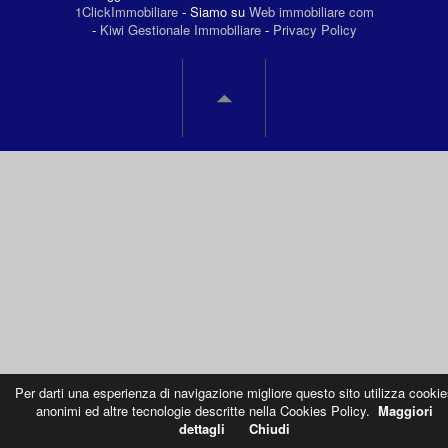
1ClickImmobiliare
- Siamo su
Web immobiliare com
-
Kiwi Gestionale Immobiliare
-
Privacy Policy
Per darti una esperienza di navigazione migliore questo sito utilizza cookie
anonimi ed altre tecnologie descritte nella Cookies Policy.
Maggiori
dettagli
Chiudi