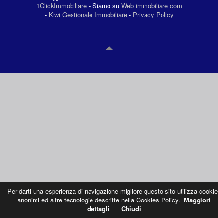
1ClickImmobiliare
- Siamo su
Web immobiliare com
-
Kiwi Gestionale Immobiliare
-
Privacy Policy
Per darti una esperienza di navigazione migliore questo sito utilizza cookie
anonimi ed altre tecnologie descritte nella Cookies Policy.
Maggiori
dettagli
Chiudi