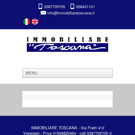
3387705705
058431101
info@immobiliaretoscana.it
IMMOBILIARE TOSCANA - Via Fratti 412
Viareggio - P.iva 01594820464 - cell:3387705705 ©