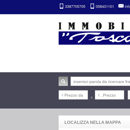
3387705705
058431101
in
a
LOCALIZZA NELLA MAPPA