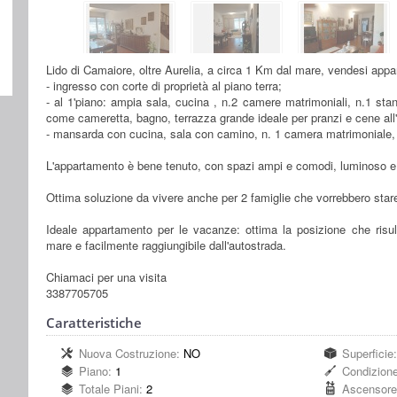
Lido di Camaiore, oltre Aurelia, a circa 1 Km dal mare, vendesi ap
- ingresso con corte di proprietà al piano terra;
- al 1'piano: ampia sala, cucina , n.2 camere matrimoniali, n.1 st
come cameretta, bagno, terrazza grande ideale per pranzi e cene all'
- mansarda con cucina, sala con camino, n. 1 camera matrimoniale, 
L'appartamento è bene tenuto, con spazi ampi e comodi, luminoso e 
Ottima soluzione da vivere anche per 2 famiglie che vorrebbero sta
Ideale appartamento per le vacanze: ottima la posizione che risul
mare e facilmente raggiungibile dall'autostrada.
Chiamaci per una visita
3387705705
Caratteristiche
Nuova Costruzione:
NO
Superficie
Piano:
1
Condizion
Totale Piani:
2
Ascensor