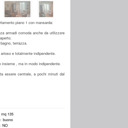
partamento piano 1 con mansarda:
anza armadi comoda anche da utilizzare
aperto;
bagno, terrazza.
arioso e totalmente indipendente.
re insieme , ma in modo indipendente.
ta essere centrale, a pochi minuti dal
:
mq 135
e:
buono
e:
NO