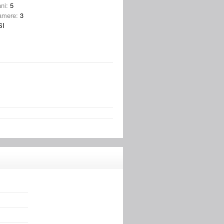
ni:
5
amere:
3
SI