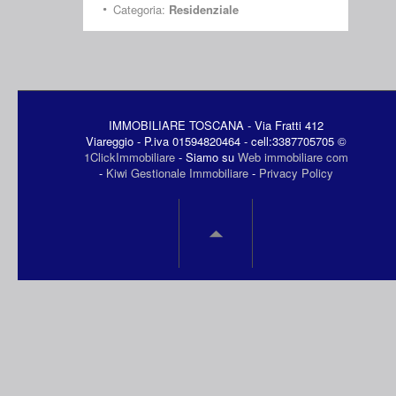
Categoria:
Residenziale
IMMOBILIARE TOSCANA - Via Fratti 412
Viareggio - P.iva 01594820464 - cell:3387705705 ©
1ClickImmobiliare
- Siamo su
Web immobiliare com
-
Kiwi Gestionale Immobiliare
-
Privacy Policy