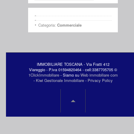
Categoria:
Commerciale
IMMOBILIARE TOSCANA - Via Fratti 412
Viareggio - P.iva 01594820464 - cell:3387705705 ©
1ClickImmobiliare
- Siamo su
Web immobiliare com
-
Kiwi Gestionale Immobiliare
-
Privacy Policy