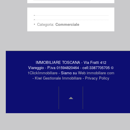
Categoria:
Commerciale
IMMOBILIARE TOSCANA - Via Fratti 412
Viareggio - P.iva 01594820464 - cell:3387705705 ©
1ClickImmobiliare
- Siamo su
Web immobiliare com
-
Kiwi Gestionale Immobiliare
-
Privacy Policy