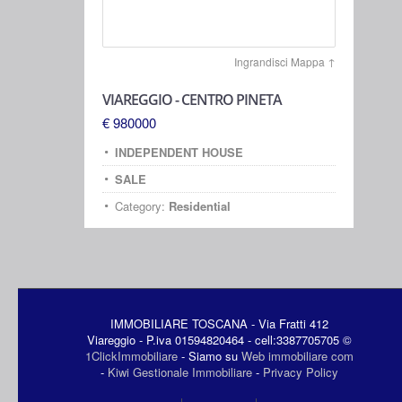
Ingrandisci Mappa ↑
VIAREGGIO - CENTRO PINETA
€ 980000
INDEPENDENT HOUSE
SALE
Category:
Residential
IMMOBILIARE TOSCANA - Via Fratti 412
Viareggio - P.iva 01594820464 - cell:3387705705 ©
1ClickImmobiliare
- Siamo su
Web immobiliare com
-
Kiwi Gestionale Immobiliare
-
Privacy Policy