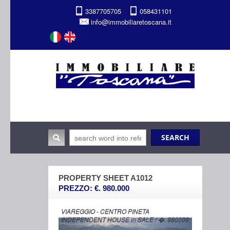
3387705705
058431101
info@immobiliaretoscana.it
PROPERTY SHEET A1012
PREZZO: €. 980.000
VIAREGGIO - CENTRO PINETA
INDEPENDENT HOUSE in SALE / �. 980000