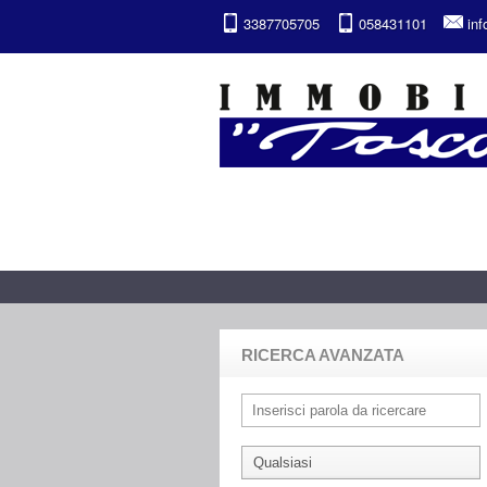
3387705705
058431101
in
RICERCA AVANZATA