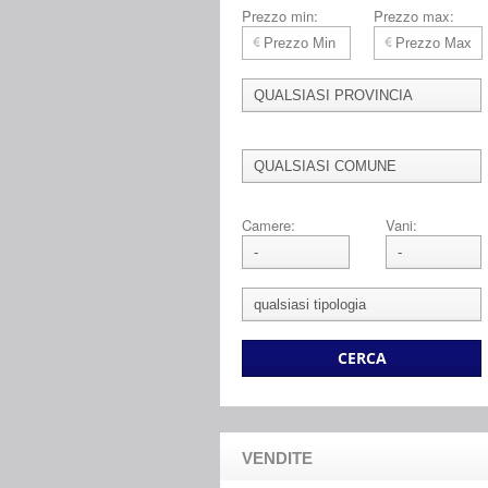
Prezzo min:
Prezzo max:
Camere:
Vani:
VENDITE