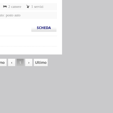
2 camere
1 servizi
uto: posto auto
SCHEDA
imo
‹
1
›
Ultimo