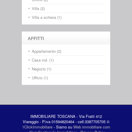
Villa (2)
Villa a schiera (1)
AFFITTI
Appartamento (2)
Casa ind. (1)
Negozio (1)
Ufficio (1)
IMMOBILIARE TOSCANA - Via Fratti 412
Viareggio - P.iva 01594820464 - cell:3387705705 ©
1ClickImmobiliare
- Siamo su
Web immobiliare com