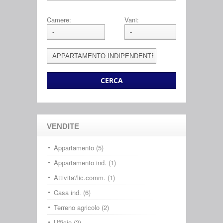
Camere:
Vani:
VENDITE
Appartamento (5)
Appartamento ind. (1)
Attivita'/lic.comm. (1)
Casa ind. (6)
Terreno agricolo (2)
Ufficio (2)